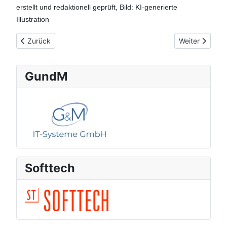
erstellt und redaktionell geprüft, Bild: KI-generierte
Illustration
Vorheriger Beitrag: Digitale Mengenermittlung im Fokus
Nächster Beitr
Zurück
Weiter
GundM
Softtech